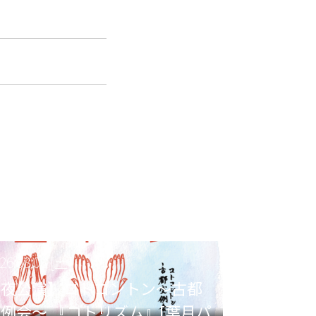
26.08.08 [土]
【夜公演】コトコントン〜古都
例会〜 『コトリズム』[葉月パ