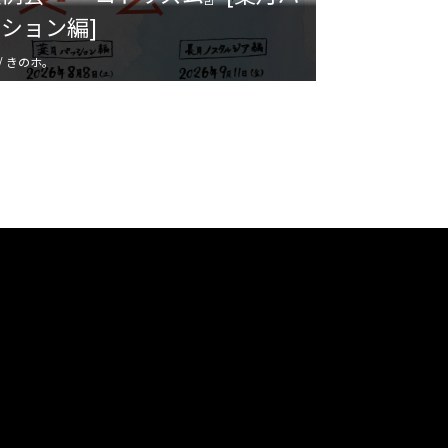
ション編]
 / きのホ。