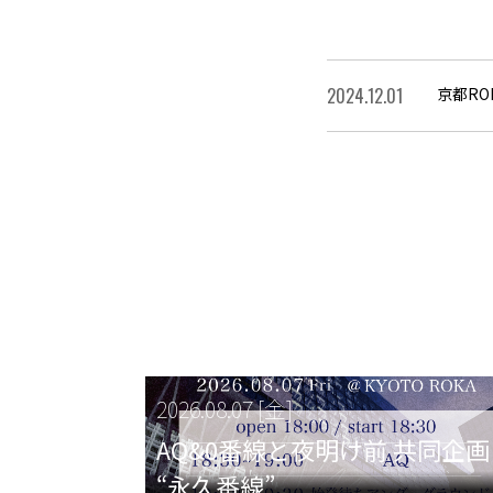
2024.12.01
京都ROK
2026.08.07 [金]
AQ&0番線と夜明け前 共同企画
“永久番線”