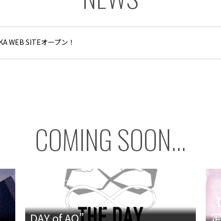
A WEB SITEオープン！
COMING SOON...
2026.08.08 [土]
20
【昼公演】AQ presents “THE
DAY of AQ”
定